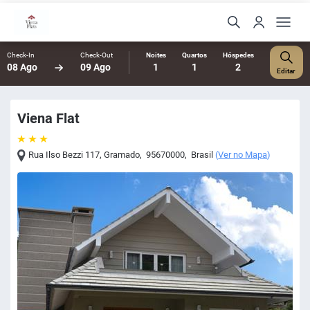
Check-In
Check-Out
Noites
Quartos
Hóspedes
08 Ago
09 Ago
1
1
2
Editar
Viena Flat
Rua Ilso Bezzi 117
,
Gramado
,
95670000
,
Brasil
(
Ver no Mapa
)