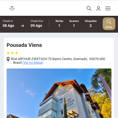
Check-In
Check-Out
Noites
Quartos
Hóspedes
08 Ago
09 Ago
1
1
2
Editar
Pousada Viena
RUA ARTHUR ZWETSCH 70 Bairro Centro
,
Gramado
,
95670-000
,
Brasil
(
Ver no Mapa
)