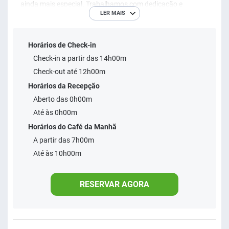
ainda mais especial. Trabalhamos com dedicação e
LER MAIS
gentileza para que cada momento seja inesquecível... para
você sempre ser bem recebido e não ver a hora de voltar.
Horários de Check-in
Check-in a partir das 14h00m
CONQUISTAR NOSSOS HOSPEDES É NOSSO MAIOR
Check-out até 12h00m
DESEJO...
Horários da Recepção
Aberto das 0h00m
Até às 0h00m
Horários do Café da Manhã
A partir das 7h00m
Até às 10h00m
RESERVAR AGORA