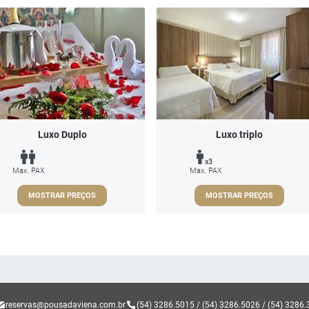
Luxo Duplo
Luxo triplo
x3
Max. PAX
Max. PAX
MOSTRAR PREÇOS
MOSTRAR PREÇOS
reservas@pousadaviena.com.br
(54) 3286.5015 / (54) 3286.5026 / (54) 3286