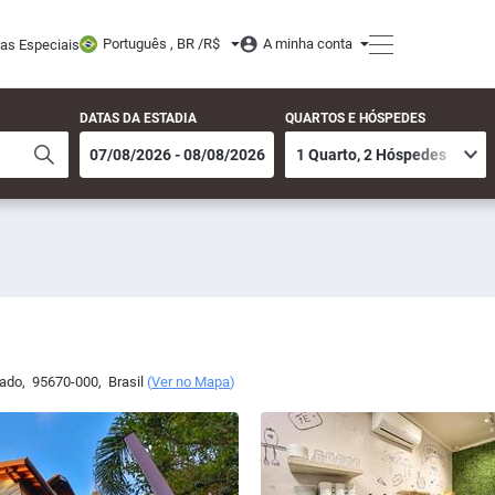
Português , BR /
R$
A minha conta
tas Especiais
DATAS DA ESTADIA
QUARTOS E HÓSPEDES
ado
,
95670-000
,
Brasil
(
Ver no Mapa
)