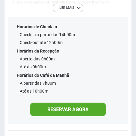
ainda mais especial. Trabalhamos com dedicação e
LER MAIS
gentileza para que cada momento seja inesquecível... para
você sempre ser bem recebido e não ver a hora de voltar.
Horários de Check-in
Check-in a partir das 14h00m
CONQUISTAR NOSSOS HOSPEDES É NOSSO MAIOR
Check-out até 12h00m
DESEJO...
Horários da Recepção
Aberto das 0h00m
Até às 0h00m
Horários do Café da Manhã
A partir das 7h00m
Até às 10h00m
RESERVAR AGORA