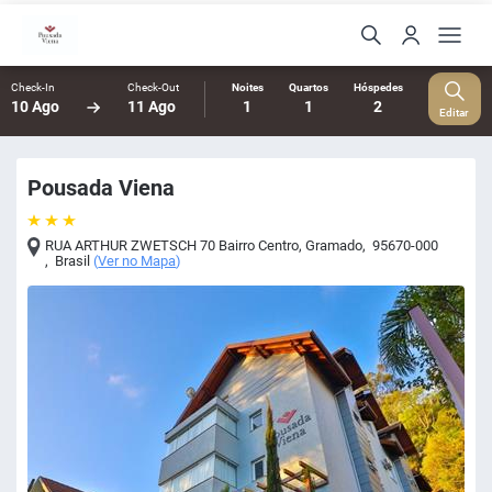
Check-In
Check-Out
Noites
Quartos
Hóspedes
10 Ago
11 Ago
1
1
2
Editar
Pousada Viena
RUA ARTHUR ZWETSCH 70 Bairro Centro
,
Gramado
,
95670-000
,
Brasil
(
Ver no Mapa
)