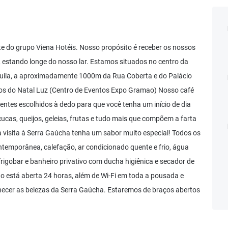
te do grupo Viena Hotéis. Nosso propósito é receber os nossos
 estando longe do nosso lar. Estamos situados no centro da
uila, a aproximadamente 1000m da Rua Coberta e do Palácio
ntos do Natal Luz (Centro de Eventos Expo Gramao) Nosso café
ntes escolhidos à dedo para que você tenha um início de dia
cucas, queijos, geleias, frutas e tudo mais que compõem a farta
 visita à Serra Gaúcha tenha um sabor muito especial! Todos os
mporânea, calefação, ar condicionado quente e frio, água
 frigobar e banheiro privativo com ducha higiênica e secador de
o está aberta 24 horas, além de Wi-Fi em toda a pousada e
ecer as belezas da Serra Gaúcha. Estaremos de braços abertos