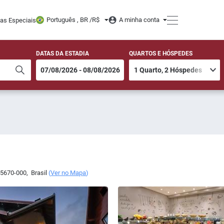
Português , BR /
R$
A minha conta
tas Especiais
DATAS DA ESTADIA
QUARTOS E HÓSPEDES
5670-000
,
Brasil
(
Ver no Mapa
)