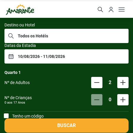
Resorts da Amarante
Destino ou Hotel
Datas da Estadia
Quarto
1
2
Nº de Adultos
Nº de Crianças
0
0 aos
17
Anos
Tenho um código
BUSCAR