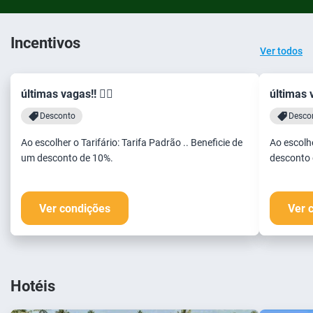
Incentivos
Ver todos
últimas vagas!! 🏃‍♂️
últimas v
Desconto
Desco
Ao escolher o Tarifário: Tarifa Padrão .. Beneficie de
Ao escolhe
um desconto de 10%.
desconto 
Ver condições
Ver 
Hotéis