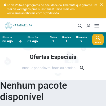
Tô de Volta é o programa de fidelidade da Amarante que garante um
mar de vantagens pras suas férias! Saiba mais em
www.amarantehoteis.com.br/todevolta
Check-In
Check-Out
Noites
Quartos
Hóspedes
06 Ago
07 Ago
1
1
2
Editar
Ofertas Especiais
Nenhum pacote
disponível