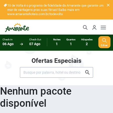
Tô de Volta é o programa de fidelidade da Amarante que garante um
mar de vantagens pras suas férias! Saiba mais em
www.amarantehoteis.com.br/todevolta
Check-In
Check-Out
Noites
Quartos
Hóspedes
06 Ago
07 Ago
1
1
2
Editar
Ofertas Especiais
Nenhum pacote
disponível