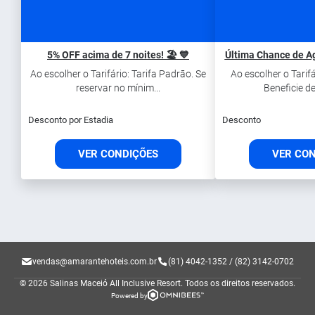
5% OFF acima de 7 noites! 🏖️ 💙
Última Chance de Ag
Ao escolher o Tarifário: Tarifa Padrāo. Se
Ao escolher o Tarifá
reservar no mínim...
Beneficie de
Desconto por Estadia
Desconto
VER CONDIÇÕES
VER CO
vendas@amarantehoteis.com.br
(81) 4042-1352 / (82) 3142-0702
© 2026 Salinas Maceió All Inclusive Resort.
Todos os direitos reservados.
Powered by