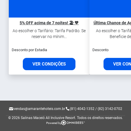
5% OFF acima de 7 noites! 🏖️ 💙
Última Chance de Ag
Ao escolher o Tarifário: Tarifa Padrāo. Se
Ao escolher o Tarifá
reservar no mínim...
Beneficie de
Desconto por Estadia
Desconto
VER CONDIÇÕES
VER CO
vendas@amarantehoteis.com.br
(81) 4042-1352 / (82) 3142-0702
© 2026 Salinas Maceió All Inclusive Resort.
Todos os direitos reservados.
Powered by