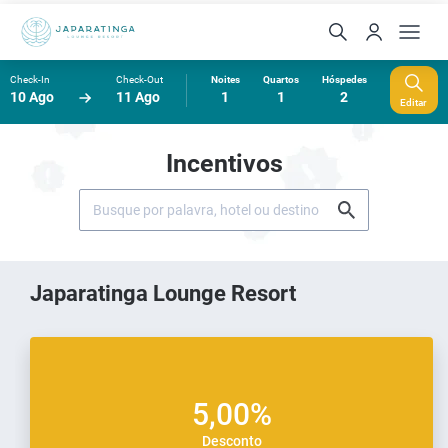
Check-In
Check-Out
Noites
Quartos
Hóspedes
10 Ago
11 Ago
1
1
2
Editar
Incentivos
Japaratinga Lounge Resort
5,00%
Desconto