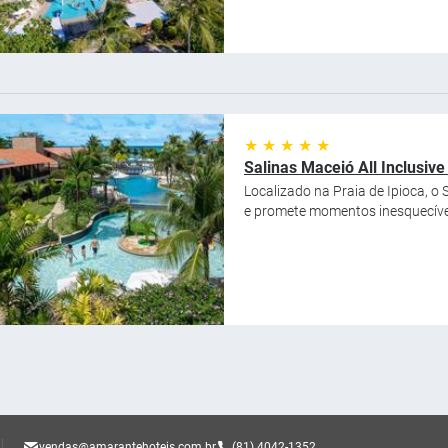
★ ★ ★ ★ ★
Salinas Maceió All Inclusive
Localizado na Praia de Ipioca, 
e promete momentos inesquecíveis
.
vendas@amarantehoteis.com.br
(81) 4042-1352