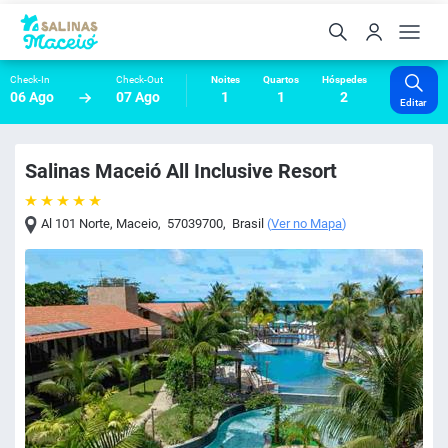
Check-In
Check-Out
Noites
Quartos
Hóspedes
06 Ago
07 Ago
1
1
2
Editar
Salinas Maceió All Inclusive Resort
Al 101 Norte
,
Maceio
,
57039700
,
Brasil
(
Ver no Mapa
)