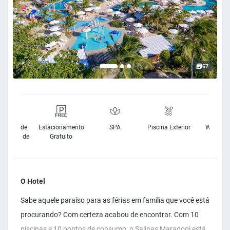
67
sibilidade
Estacionamento
SPA
Piscina Exterior
Wifi Grat
Cadeira de
Gratuito
Rodas
O Hotel
Sabe aquele paraíso para as férias em família que você está
procurando? Com certeza acabou de encontrar. Com 10
piscinas e 10 pontos de consumo, o Salinas Maragogi está