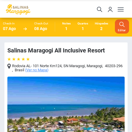
Check-In
Check-Out
Noites
Quartos
Hóspedes
07 Ago
08 Ago
1
1
2
Editar
Salinas Maragogi All Inclusive Resort
Rodovia AL- 101 Norte Km124, SN Maragogi
,
Maragogi
,
40203-296
,
Brasil
(
Ver no Mapa
)