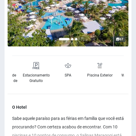
67
sibilidade
Estacionamento
SPA
Piscina Exterior
Wifi Grat
Cadeira de
Gratuito
Rodas
O Hotel
Sabe aquele paraíso para as férias em família que você está
procurando? Com certeza acabou de encontrar. Com 10
piscinas e 10 pontos de consumo, o Salinas Maragogi está