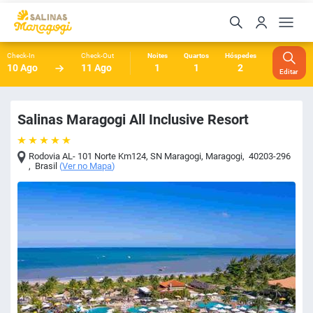
Check-In
Check-Out
Noites
Quartos
Hóspedes
10 Ago
11 Ago
1
1
2
Editar
Salinas Maragogi All Inclusive Resort
Rodovia AL- 101 Norte Km124, SN Maragogi
,
Maragogi
,
40203-296
,
Brasil
(
Ver no Mapa
)