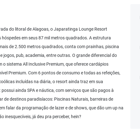
ada do litoral de Alagoas, o Japaratinga Lounge Resort
s hóspedes em seus 87 mil metros quadrados. A estrutura
mais de 2.500 metros quadrados, conta com prainhas, piscina
de jogos, pub, academia, entre outras. O grande diferencial do
 o sistema All Inclusive Premium, que oferece cardápios
à nível Premium. Com 6 pontos de consumo e todas as refeições,
oólicas incluídas na diária, o resort ainda traz em sua
 possui ainda SPA e náutica, com serviços que são pagos à
 de destinos paradisíacos: Piscinas Naturais, barreiras de
, sem falar da programação de lazer e de shows, que dão um up na
ão inesquecíveis, já deu pra perceber, hein?