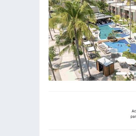
Ac
par