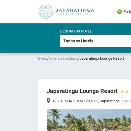
Port
DESTINO OU HOTEL
Início
/
Hotéis e Destinos
/
Japaratinga Lounge Resort
Japaratinga Lounge Resort
AL 101 NORTE KM 128 N 33
,
Japaratinga
,
5795