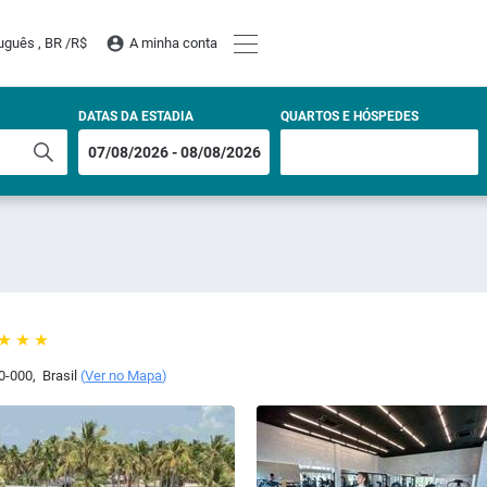
uguês , BR /
R$
A minha conta
DATAS DA ESTADIA
QUARTOS E HÓSPEDES
0-000
,
Brasil
(
Ver no Mapa
)