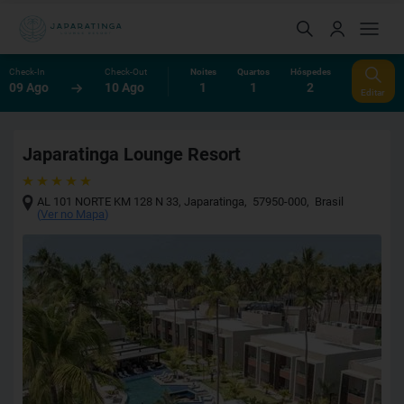
Check-In
Check-Out
Noites
Quartos
Hóspedes
09 Ago
10 Ago
1
1
2
Editar
Japaratinga Lounge Resort
AL 101 NORTE KM 128 N 33
,
Japaratinga
,
57950-000
,
Brasil
(
Ver no Mapa
)