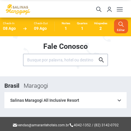
Check-In
Check-Out
Noites
Quartos
Hóspedes
08 Ago
09 Ago
1
1
2
Editar
Fale Conosco
Brasil
Maragogi
Salinas Maragogi All Inclusive Resort
vendas@amarantehoteis.com.br
4042-1352 / (82) 3142-0702