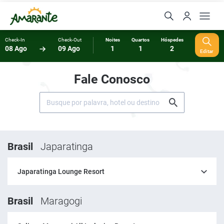
Check-In
Check-Out
Noites
Quartos
Hóspedes
08 Ago
09 Ago
1
1
2
Editar
Fale Conosco
Brasil
Japaratinga
Japaratinga Lounge Resort
Brasil
Maragogi