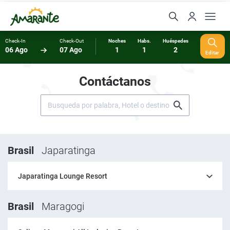
Check-In
Check-Out
Noches
Habs.
Huéspedes
06 Ago
07 Ago
1
1
2
Editar
Contáctanos
Brasil
Japaratinga
Japaratinga Lounge Resort
Brasil
Maragogi