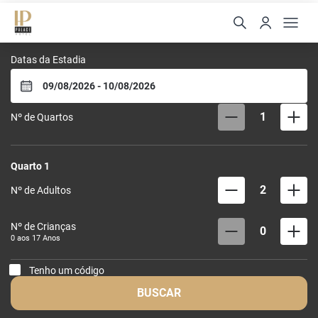
Palace Hotel Angra
Datas da Estadia
1
Nº de Quartos
Quarto
1
2
Nº de Adultos
Nº de Crianças
0
0 aos
17
Anos
Tenho um código
BUSCAR