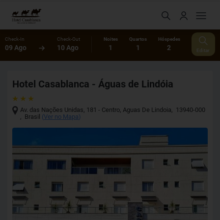
Check-In
Check-Out
Noites
Quartos
Hóspedes
09 Ago
10 Ago
1
1
2
Editar
Hotel Casablanca - Águas de Lindóia
Av. das Nações Unidas, 181 - Centro
,
Aguas De Lindoia
,
13940-000
,
Brasil
(
Ver no Mapa
)