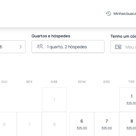
Minhas busc
Quartos e hóspedes
Tenho um có
26
QUI
SEX
SÁB
DOM
SEG
TER
1
1
325,0
6
7
8
6
7
8
325,00
325,00
325,0