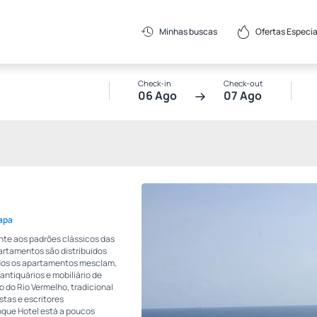
Ofertas Especia
Minhas buscas
Check-in
Check-out
06 Ago
07 Ago
apa
nte aos padrões clássicos das
artamentos são distribuídos
odos os apartamentos mesclam,
ntiquários e mobiliário de
o do Rio Vermelho, tradicional
istas e escritores
que Hotel está a poucos