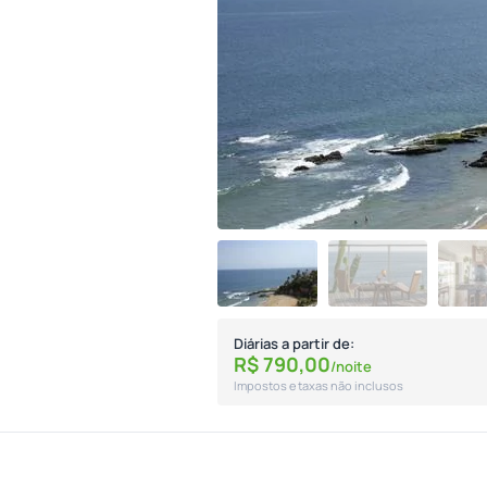
Diárias a partir de:
R$
790,
00
/noite
Impostos e taxas não inclusos