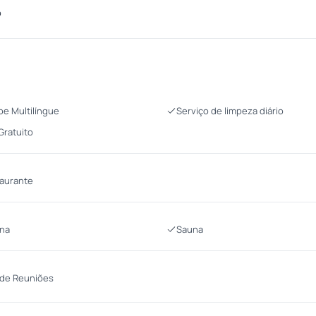
o
pe Multilíngue
Serviço de limpeza diário
 Gratuito
aurante
ina
Sauna
 de Reuniões