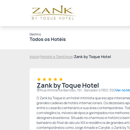
Destino
Todos os Hotéis
Início
/
Hotéis e Destinos
/
Zank by Toque Hotel
Zank by Toque Hotel
Rua Almirante Barroso, 161 , Salvador 41950-350
Ver no M
O Zank by Toque é um hotel intimista que escapa inteirame
grandes cadeias de hotéis internacionais. Os dezesseis ap
entre o casarão centenário e sua área contemporânea. T
com elegância, móveis de época garimpados nos melhores a
designers brasileiros. Situado no charmoso e histórico bairr
balneário do final do século XIX e residência de grandes art
contemporâneos como Jorge Amado e Carybé, o Zank by To