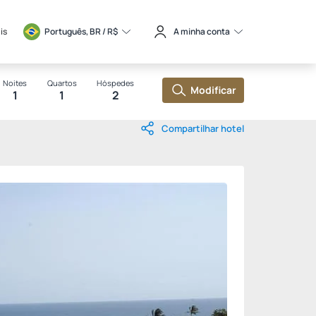
is
Português, BR / 
R$
A minha conta
Noites
Quartos
Hóspedes
Modificar
1
1
2
Compartilhar hotel