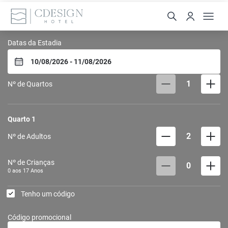
CDesign Hotel
Datas da Estadia
1
Nº de Quartos
Quarto
1
2
Nº de Adultos
Nº de Crianças
0
0 aos
17
Anos
Tenho um código
Código promocional