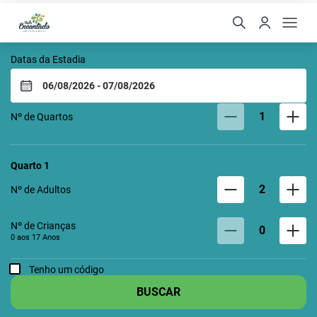
VALE ENCANTADO ECO 
Datas da Estadia
1
Nº de Quartos
Quarto
1
2
Nº de Adultos
Nº de Crianças
0
0 aos
17
Anos
Tenho um código
BUSCAR