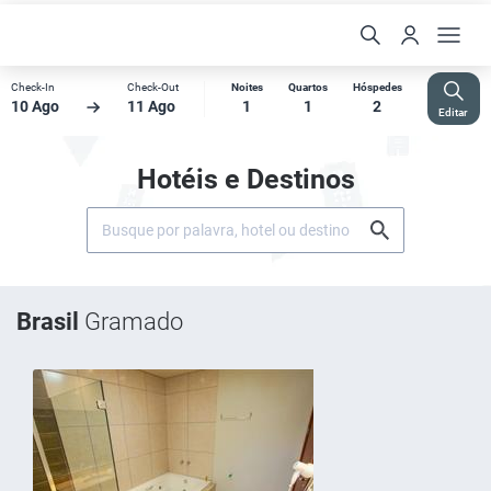
Check-In
Check-Out
Noites
Quartos
Hóspedes
10 Ago
11 Ago
1
1
2
Editar
Hotéis e Destinos
Brasil
Gramado