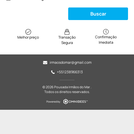
Buscar
Confirmação
Melhor preço
Transação
Imediata
Segura
irmaosdomar@gmail.com
+551238966313
© 2026 Pousada Irmãos do Mar .
Todos os direitos reservados.
Powered by