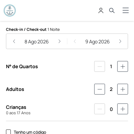
Pousada Irmãos do Mar
Check-in / Check-out
1 Noite
8 Ago 2026
9 Ago 2026
N° de Quartos
1
Adultos
2
Crianças
0
0 aos 17 Anos
Tenho um código