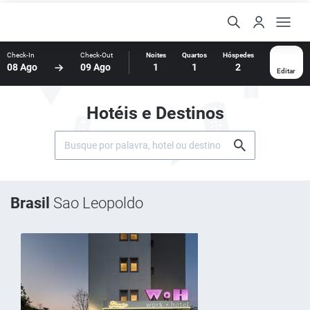
Check-In
Check-Out
Noites
Quartos
Hóspedes
08 Ago
09 Ago
1
1
2
Editar
Hotéis e Destinos
Brasil
Sao Leopoldo