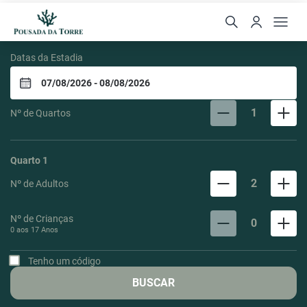
Pousada da Torre
Datas da Estadia
1
Nº de Quartos
Quarto
1
2
Nº de Adultos
Nº de Crianças
0
0 aos
17
Anos
Tenho um código
BUSCAR