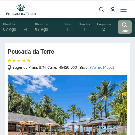
Check-In
Check-Out
Noites
Quartos
Hóspedes
07 Ago
08 Ago
1
1
2
Editar
Pousada da Torre
Segunda Praia, S/N
,
Cairu
,
45420-000
,
Brasil
(
Ver no Mapa
)