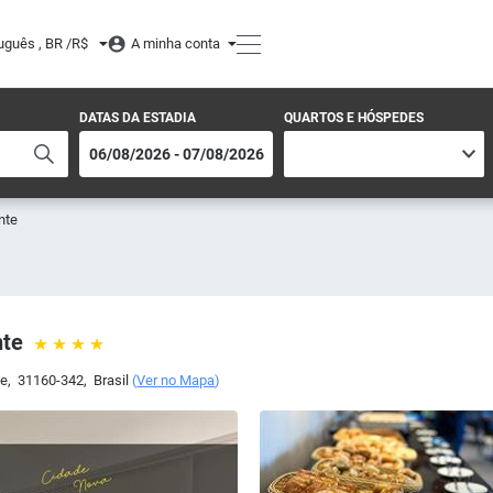
uguês , BR /
R$
A minha conta
DATAS DA ESTADIA
QUARTOS E HÓSPEDES
nte
nte
te
,
31160-342
,
Brasil
(
Ver no Mapa
)