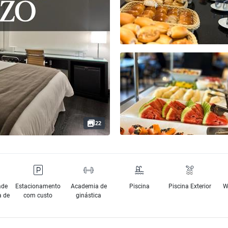
22
ade
Estacionamento
Academia de
Piscina
Piscina Exterior
W
a de
com custo
ginástica