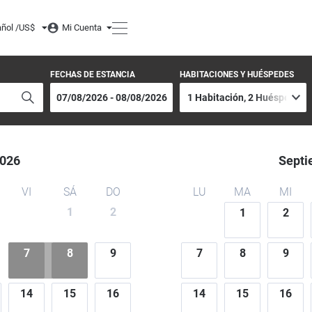
ñol /
US$
Mi Cuenta
FECHAS DE ESTANCIA
HABITACIONES Y HUÉSPEDES
026
Septi
VI
SÁ
DO
LU
MA
MI
1
2
1
2
7
8
9
7
8
9
14
15
16
14
15
16