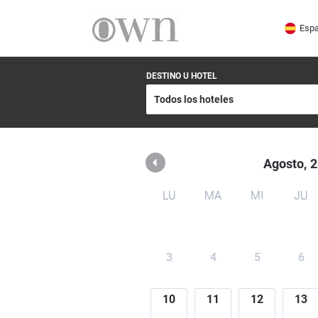
Own Hotels.
Espa
DESTINO U HOTEL
Agosto,
2
LU
MA
MI
JU
3
4
5
6
10
11
12
13