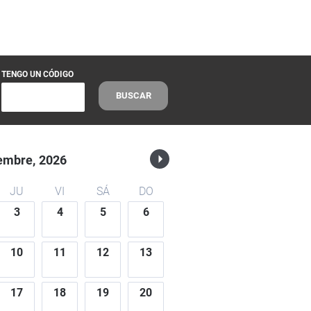
TENGO UN CÓDIGO
BUSCAR
embre,
2026
JU
VI
SÁ
DO
3
4
5
6
10
11
12
13
17
18
19
20