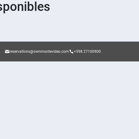
sponibles
reservations@ownmontevideo.com
+598 27100900