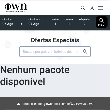
Check-In
Check-Out
Noites
Quartos
Hóspedes
06 Ago
07 Ago
1
1
2
Editar
Ofertas Especiais
Nenhum pacote
disponível
frontoffice01.bbh@ownhotels.com.br
2199698-0599