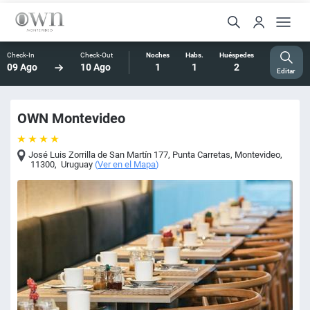
Check-In
Check-Out
Noches
Habs.
Huéspedes
09 Ago
10 Ago
1
1
2
Editar
OWN Montevideo
José Luis Zorrilla de San Martín 177, Punta Carretas
,
Montevideo
,
11300
,
Uruguay
(
Ver en el Mapa
)