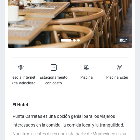
17
as
Acceso a Internet
Estacionamento
Piscina
Piscina Exterior
de Alta Velocidad
con costo
El Hotel
Punta Carretas es una opción genial para los viajeros
interesados en la comida, la comida local y la tranquilidad.
Nuestros clientes dicen que esta parte de Montevideo es su