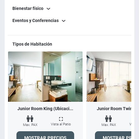
Bienestar físico
Eventos y Conferencias
Tipos de Habitación
Junior Room King (Ubicaci...
Junior Room Twin (Pis
Vista al Patio
Vista 
Max. PAX
Max. PAX
MOSTRAR PRECIOS
MOSTRAR PREC