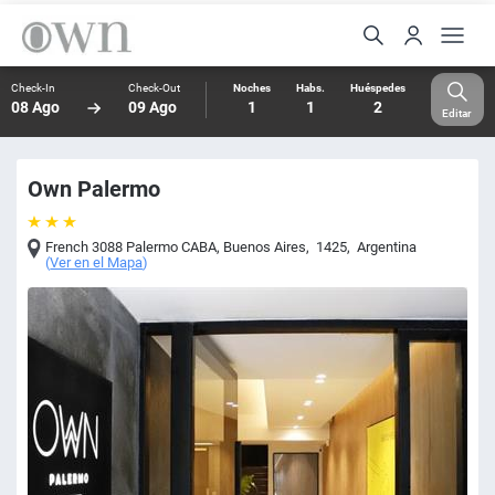
Check-In
Check-Out
Noches
Habs.
Huéspedes
08 Ago
09 Ago
1
1
2
Editar
Own Palermo
French 3088 Palermo CABA
,
Buenos Aires
,
1425
,
Argentina
(
Ver en el Mapa
)