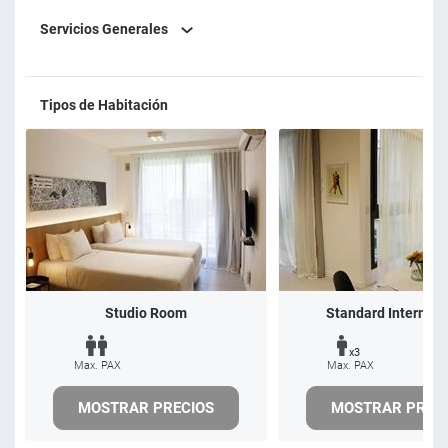
descubrirás una amplia oferta de restaurantes, bares y
Servicios Generales
actividades turísticas, permitiéndote aprovechar al máximo
tu estadía en Buenos Aires sin alejarte demasiado del hotel.
Own Palermo es exactamente lo que estás buscando para
Tipos de Habitación
conocer Buenos Aires como un verdadero porteño. Te
esperamos...
Studio Room
Standard Internal 
x3
Max. PAX
Max. PAX
MOSTRAR PRECIOS
MOSTRAR PREC