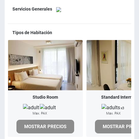
descubrirás una amplia oferta de restaurantes, bares y
Servicios Generales
actividades turísticas, permitiéndote aprovechar al máximo
tu estadía en Buenos Aires sin alejarte demasiado del hotel.
Own Palermo es exactamente lo que estás buscando para
Tipos de Habitación
conocer Buenos Aires como un verdadero porteño. Te
esperamos...
Studio Room
Standard Internal 
x3
Max. PAX
Max. PAX
MOSTRAR PRECIOS
MOSTRAR PREC