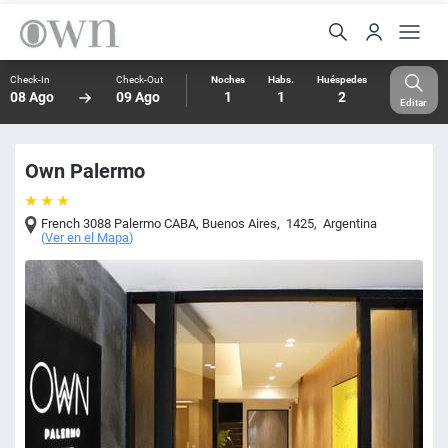
Check-In
Check-Out
Noches
Habs.
Huéspedes
08 Ago
09 Ago
1
1
2
Editar
Own Palermo
French 3088 Palermo CABA
,
Buenos Aires
,
1425
,
Argentina
(
Ver en el Mapa
)