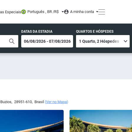
Português , BR /
R$
A minha conta
tas Especiais
DATAS DA ESTADIA
QUARTOS E HÓSPEDES
 Buzios
,
28951-610
,
Brasil
(
Ver no Mapa
)