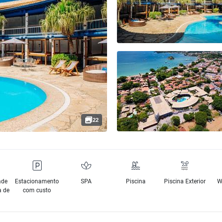
22
ade
Estacionamento
SPA
Piscina
Piscina Exterior
W
a de
com custo