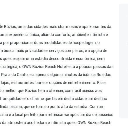
de Búzios, uma das cidades mais charmosas e apaixonantes da
ma experiência única, aliando conforto, ambiente intimista e
taca por proporcionar duas modalidades de hospedagem: o
em busca mais privacidade e serviços completos, e a opção de
tes que desejam uma estadia descontraída e econômica, sem
stratégica, o OWN Búzios Beach Hotel está a poucos passos das
sa Praia do Canto, e a apenas alguns minutos da icônica Rua das
e lojas, restaurantes, bares e opções de entretenimento. Esse
do melhor que Búzios tem a oferecer, com fácil acesso aos
 tranquilidade e o charme que fazem desta cidade um destino
linda piscina, que se torna o ponto alto da estadia. Com um
ina é o local perfeito para refrescar-se após um dia de passeios
do da atmosfera acolhedora e intimista que o OWN Búzios Beach