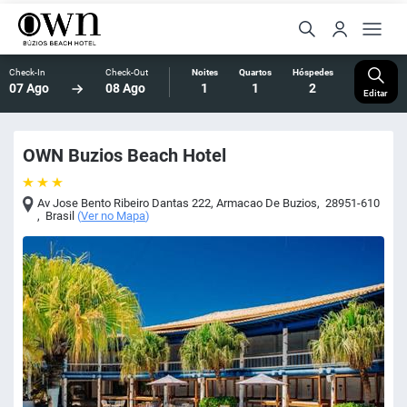
Check-In
Check-Out
Noites
Quartos
Hóspedes
07 Ago
08 Ago
1
1
2
Editar
OWN Buzios Beach Hotel
Av Jose Bento Ribeiro Dantas 222
,
Armacao De Buzios
,
28951-610
,
Brasil
(
Ver no Mapa
)