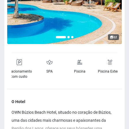
22
e
Estacionamento
SPA
Piscina
Piscina Exterior
e
com custo
O Hotel
OWN Búzios Beach Hotel, situado no coração de Búzios,
uma das cidades mais charmosas e apaixonantes da
Região dos Lagos, oferece aos seus hóspedes uma