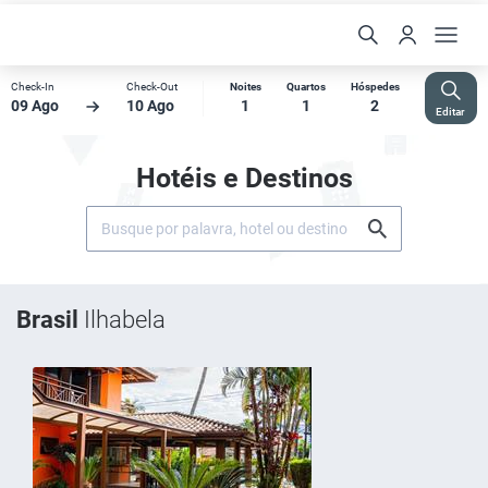
Check-In
Check-Out
Noites
Quartos
Hóspedes
09 Ago
10 Ago
1
1
2
Editar
Hotéis e Destinos
Brasil
Ilhabela