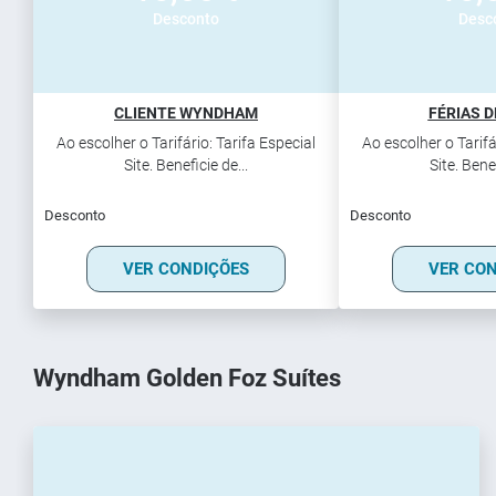
Desconto
Desc
CLIENTE WYNDHAM
FÉRIAS D
Ao escolher o Tarifário: Tarifa Especial
Ao escolher o Tarifá
Site. Beneficie de...
Site. Benef
Desconto
Desconto
VER CONDIÇÕES
VER CO
Wyndham Golden Foz Suítes