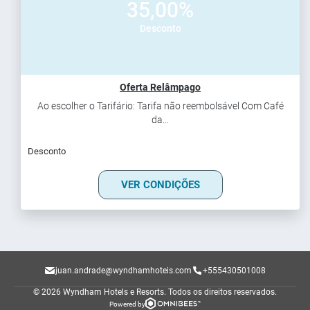
35,00%
Desconto
Oferta Relâmpago
Ao escolher o Tarifário: Tarifa não reembolsável Com Café
da...
Desconto
VER CONDIÇÕES
juan.andrade@wyndhamhoteis.com
+555430501008
© 2026 Wyndham Hotels e Resorts.
Todos os direitos reservados.
Powered by