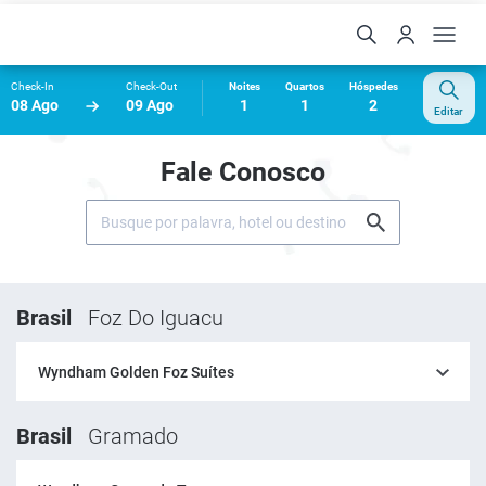
Check-In
Check-Out
Noites
Quartos
Hóspedes
08 Ago
09 Ago
1
1
2
Editar
Fale Conosco
Brasil
Foz Do Iguacu
Wyndham Golden Foz Suítes
Brasil
Gramado