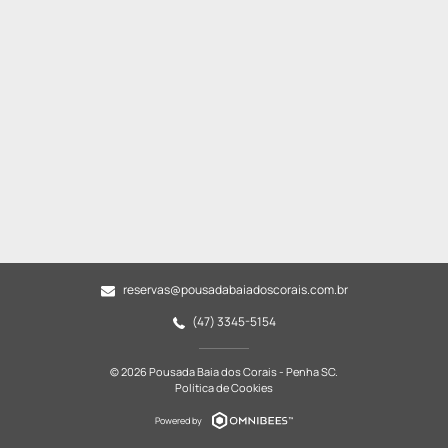
reservas@pousadabaiadoscorais.com.br
(47) 3345-5154
© 2026 Pousada Baia dos Corais - Penha SC.
Política de Cookies
Powered by