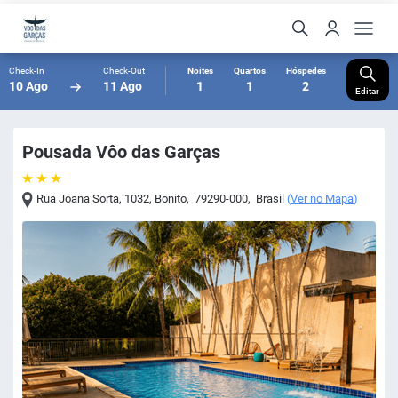
Check-In
Check-Out
Noites
Quartos
Hóspedes
10 Ago
11 Ago
1
1
2
Editar
Pousada Vôo das Garças
Rua Joana Sorta, 1032
,
Bonito
,
79290-000
,
Brasil
(
Ver no Mapa
)