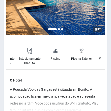
17
cionamento
Estacionamento
Piscina
Piscina Exterior
Wifi Grat
m custo
Gratuito
O Hotel
A Pousada Vôo das Garças está situada em Bonito. A
acomodação fica em meio à rica vegetação e apresenta
redes no jardim. Você pode usufruir do Wi-Fi gratuito, Play
Ground infantil, piscina com hidromassagem e