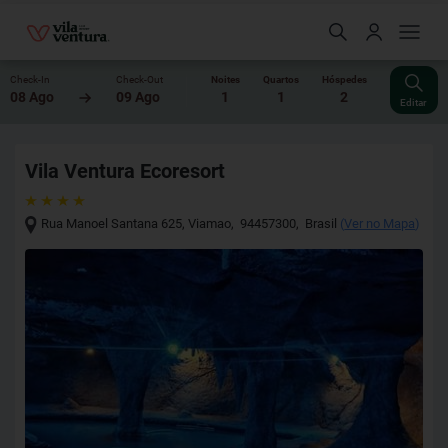
Check-In
Check-Out
Noites
Quartos
Hóspedes
08 Ago
09 Ago
1
1
2
Editar
Vila Ventura Ecoresort
Rua Manoel Santana 625
,
Viamao
,
94457300
,
Brasil
(
Ver no Mapa
)