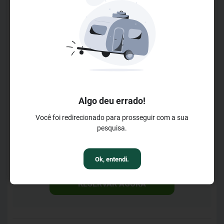
locais. Oferecemos atividades de lazer para todas as
LER MAIS
idades e quartos confortáveis que garantem descanso e
bem-estar, tudo em um ambiente de tranquilidade e beleza
Horários de Check-in
natural.
Check-in a partir das 14h00m
Check-out até 12h00m
Horários da Recepção
Algo deu errado!
Aberto das 0h00m
Até às 0h00m
Você foi redirecionado para prosseguir com a sua
Horários do Café da Manhã
pesquisa.
A partir das 8h00m
Até às 10h00m
Ok, entendi.
RESERVAR AGORA