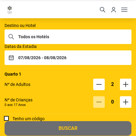
CHA Hoteis
Destino ou Hotel
Datas da Estadia
Quarto
1
2
Nº de Adultos
Nº de Crianças
0
0 aos
17
Anos
Tenho um código
BUSCAR