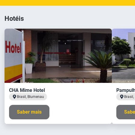
Hotéis
CHA Mime Hotel
Pampulha
Brasil, Blumenau
Brasil,
Saber mais
Sabe