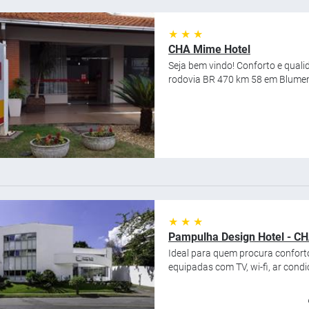
★ ★ ★
CHA Mime Hotel
Seja bem vindo! Conforto e quali
rodovia BR 470 km 58 em Blumena
★ ★ ★
Pampulha Design Hotel - CH
Ideal para quem procura conforto
equipadas com TV, wi-fi, ar condi