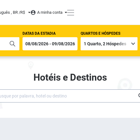
uguês , BR /
R$
A minha conta
DATAS DA ESTADIA
QUARTOS E HÓSPEDES
Hotéis e Destinos