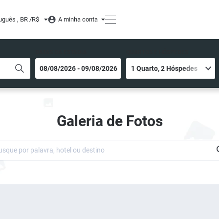
uguês , BR /
R$
A minha conta
DATAS DA ESTADIA
QUARTOS E HÓSPEDES
Galeria de Fotos