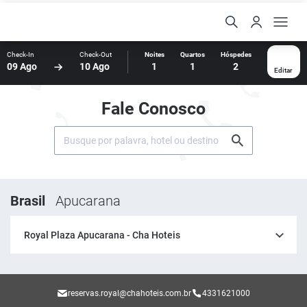
Check-In
Check-Out
Noites
Quartos
Hóspedes
09 Ago
10 Ago
1
1
2
Editar
Fale Conosco
Brasil
Apucarana
Royal Plaza Apucarana - Cha Hoteis
reservas.royal@chahoteis.com.br
4331621000